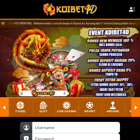
T4D INFO PENTING : Rekomendasi untuk deposit diproses kurang dari 1 menit dianjurkan deposit ke SC
TOGEL
SLOT
LIVE CASINO
SPORT
ARCADE
SABU