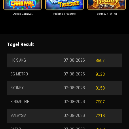
Ocean Carnival
Fishing Treasure
Bounty Fishing
Togel Result
HK SIANG
07-08-2026
8867
SG METRO
07-08-2026
9123
SYDNEY
07-08-2026
0158
SINGAPORE
07-08-2026
7907
MALAYSIA
07-08-2026
7218