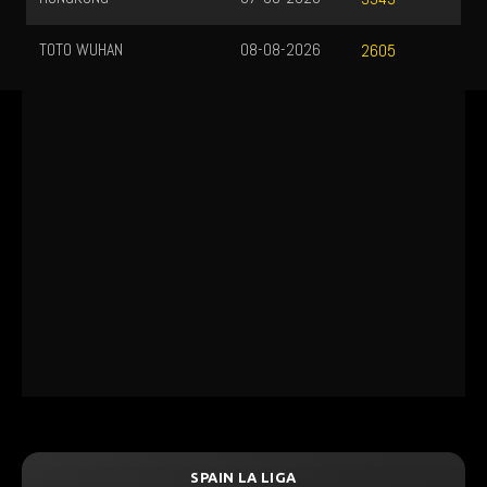
TOTO WUHAN
08-08-2026
2605
SPAIN LA LIGA