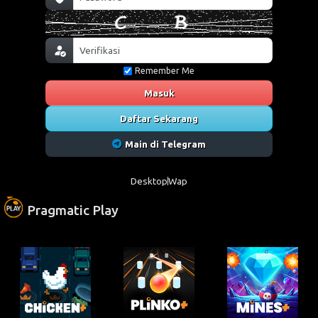
Remember Me
Masuk
Daftar Sekarang
Main di Telegram
Desktop
Wap
Pragmatic Play