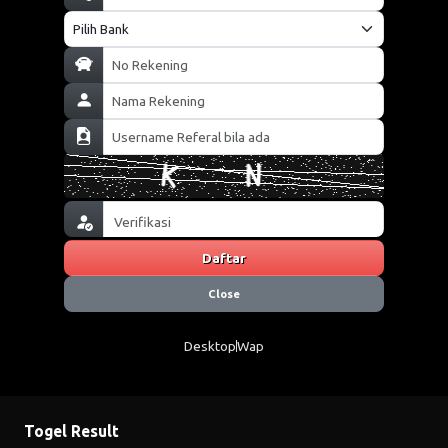
Daftar
Close
Desktop
Wap
Togel Result