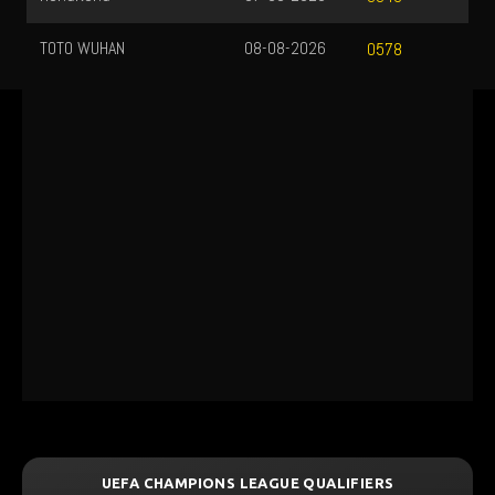
TOTO WUHAN
08-08-2026
0578
LEAGUE QUALIFIERS
UEFA CHAMPIONS LEAGU