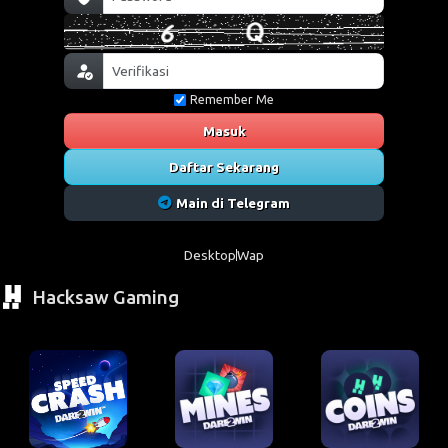
Remember Me
Masuk
Daftar Sekarang
Main di Telegram
Desktop
Wap
Hacksaw Gaming