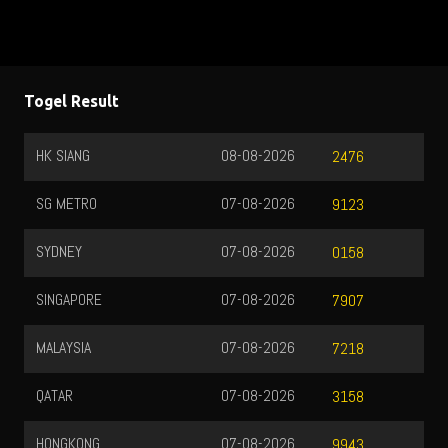
Togel Result
HK SIANG
08-08-2026
2476
SG METRO
07-08-2026
9123
SYDNEY
07-08-2026
0158
SINGAPORE
07-08-2026
7907
MALAYSIA
07-08-2026
7218
QATAR
07-08-2026
3158
HONGKONG
07-08-2026
9943