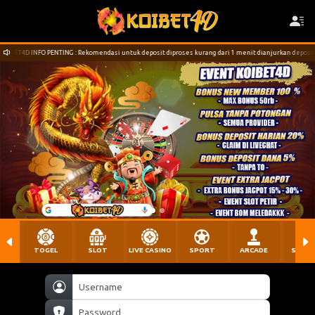
4D INFO PENTING : Rekomendasi untuk deposit diproses kurang dari 1 menit dianjurkan deposit ke SCA
TOGEL
SLOT
LIVE CASINO
SPORT
ARCADE
SABU